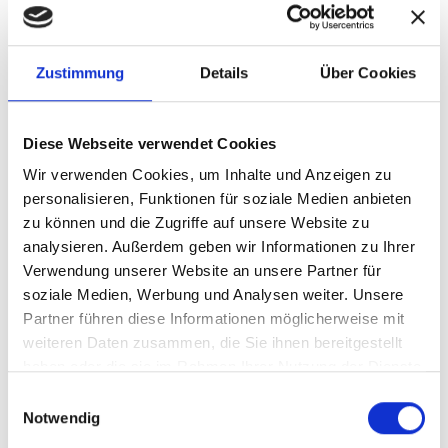
Turmstr.21, 10559 Berlin, Deutschland
Zustimmung
Details
Über Cookies
Die Berufsbezeichnung Hebamme wurde in
Freiburg verliehen.
Diese Webseite verwendet Cookies
Mitglied der Deutscher Hebammen Verband
Wir verwenden Cookies, um Inhalte und Anzeigen zu
personalisieren, Funktionen für soziale Medien anbieten
Berufsrechtliche Regelungen: HebG, abrufbar
zu können und die Zugriffe auf unsere Website zu
analysieren. Außerdem geben wir Informationen zu Ihrer
unter: https://www.gesetze-im-
Verwendung unserer Website an unsere Partner für
internet.de/hebg_2020/BJNR175910019.html
soziale Medien, Werbung und Analysen weiter. Unsere
Partner führen diese Informationen möglicherweise mit
weiteren Daten zusammen, die Sie ihnen bereitgestellt
Die Europäische Kommission stellt eine
haben oder die sie im Rahmen Ihrer Nutzung der Dienste
Plattform zur Online-Streitbeilegung (OS)
gesammelt haben.
Einwilligungsauswahl
bereit, die Sie hier finden
Notwendig