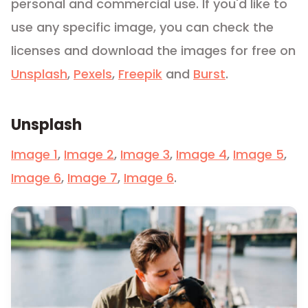
personal and commercial use. If you'd like to
use any specific image, you can check the
licenses and download the images for free on
Unsplash
,
Pexels
,
Freepik
and
Burst
.
Unsplash
Image 1
,
Image 2
,
Image 3
,
Image 4
,
Image 5
,
Image 6
,
Image 7
,
Image 6
.